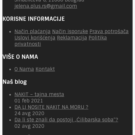
jelena.plus.rs@gmail.com
KORISNE INFORMACIJE
Način plaćanja
Način isporuke
Prava potrošača
Uslovi korišćenja
Reklamacija
Politika
privatnosti
VIŠE O NAMA
O Nama
Kontakt
Naš blog
NAKIT – tajna mesta
01 feb 2021
DA LI NOSITE NAKIT NA MORU ?
24 avg 2020
Da li ste znali da postoji „Ćilibarska soba“?
02 avg 2020