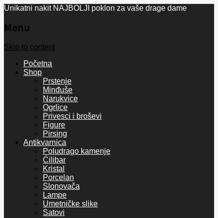
Unikatni nakit NAJBOLJI poklon za vaše drage dame
Menu
Skip to content
Početna
Shop
Prstenje
Minđuše
Narukvice
Ogrlice
Privesci i broševi
Figure
Pirsing
Antikvarnica
Poludrago kamenje
Ćilibar
Kristal
Porcelan
Slonovača
Lampe
Umetničke slike
Satovi