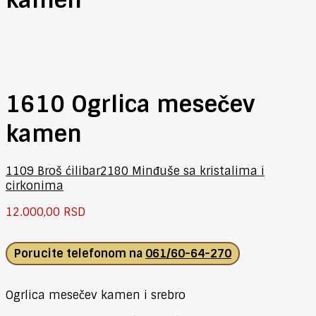
1610 Ogrlica mesečev
kamen
1109 Broš ćilibar
2180 Minđuše sa kristalima i
cirkonima
12.000,00
RSD
Porucite telefonom na
061/60-64-270
Ogrlica mesečev kamen i srebro