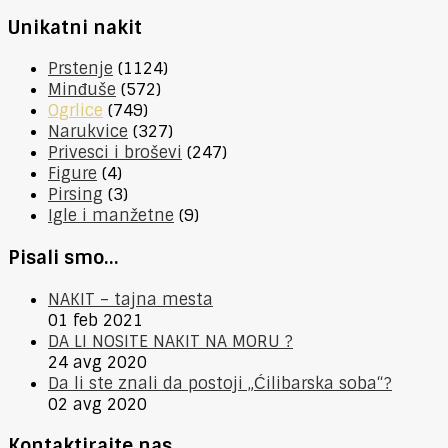
Unikatni nakit
Prstenje
(1124)
Minđuše
(572)
Ogrlice
(749)
Narukvice
(327)
Privesci i broševi
(247)
Figure
(4)
Pirsing
(3)
Igle i manžetne
(9)
Pisali smo…
NAKIT – tajna mesta
01 feb 2021
DA LI NOSITE NAKIT NA MORU ?
24 avg 2020
Da li ste znali da postoji „Ćilibarska soba“?
02 avg 2020
Kontaktirajte nas