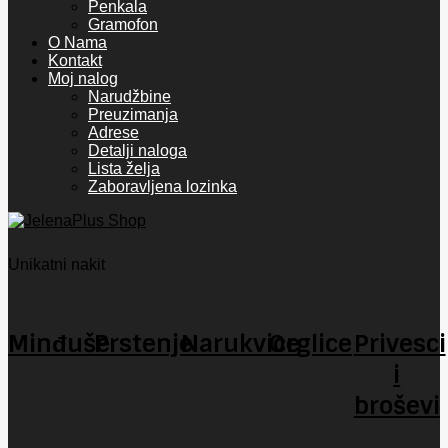
Penkala
Gramofon
O Nama
Kontakt
Moj nalog
Narudžbine
Preuzimanja
Adrese
Detalji naloga
Lista želja
Zaboravljena lozinka
Unikatni nakit
Minđuše
Prstenje
Narukvice
Orglice
Privesci
i
broševi