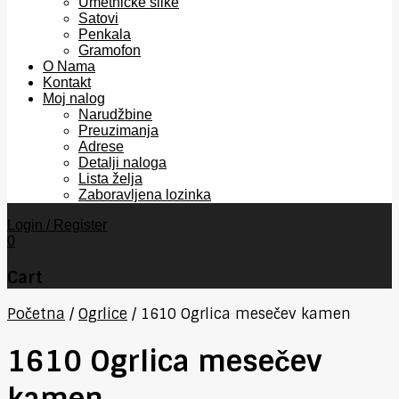
Umetničke slike
Satovi
Penkala
Gramofon
O Nama
Kontakt
Moj nalog
Narudžbine
Preuzimanja
Adrese
Detalji naloga
Lista želja
Zaboravljena lozinka
Login / Register
0
Cart
Početna
/
Ogrlice
/
1610 Ogrlica mesečev kamen
1610 Ogrlica mesečev
kamen