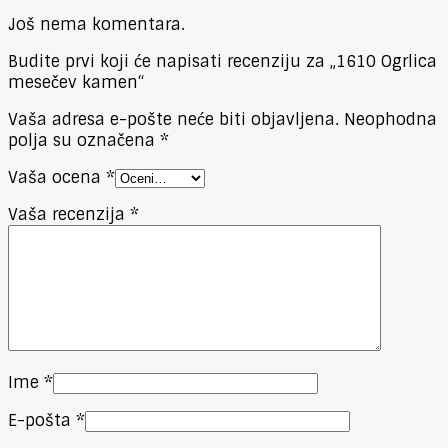
Još nema komentara.
Budite prvi koji će napisati recenziju za „1610 Ogrlica
mesečev kamen“
Vaša adresa e-pošte neće biti objavljena.
Neophodna
polja su označena
*
Vaša ocena
*
Vaša recenzija
*
Ime
*
E-pošta
*