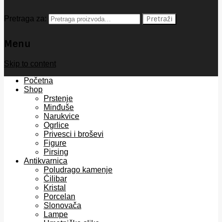
Pretraga za:
Pretraži
Menu
Skip to content
Početna
Shop
Prstenje
Minđuše
Narukvice
Ogrlice
Privesci i broševi
Figure
Pirsing
Antikvarnica
Poludrago kamenje
Ćilibar
Kristal
Porcelan
Slonovača
Lampe