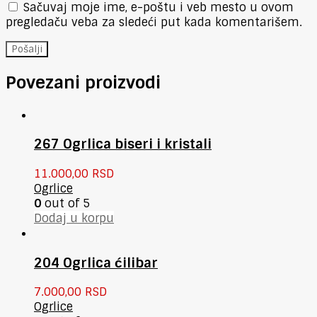
Sačuvaj moje ime, e-poštu i veb mesto u ovom
pregledaču veba za sledeći put kada komentarišem.
Povezani proizvodi
267 Ogrlica biseri i kristali
11.000,00
RSD
Ogrlice
0
out of 5
Dodaj u korpu
204 Ogrlica ćilibar
7.000,00
RSD
Ogrlice