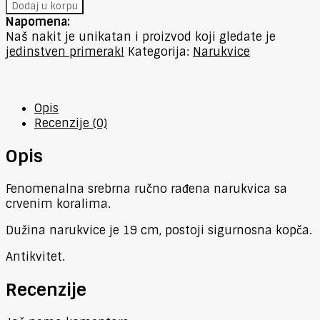
Dodaj u korpu
Napomena:
Naš nakit je unikatan i proizvod koji gledate je
jedinstven primerak!
Kategorija:
Narukvice
Opis
Recenzije (0)
Opis
Fenomenalna srebrna ručno rađena narukvica sa
crvenim koralima.
Dužina narukvice je 19 cm, postoji sigurnosna kopča.
Antikvitet.
Recenzije