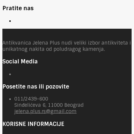
Pratite nas
Antikvanica Jelena Plus nudi veliki izbor antikviteta i
unikatnog nakita od poludragog kamenja.
Social Media
Posetite nas ili pozovite
011/2439-600
Sinđelićeva 6, 11000 Beograd
jelena.plus.rs@gmail.com
KORISNE INFORMACIJE