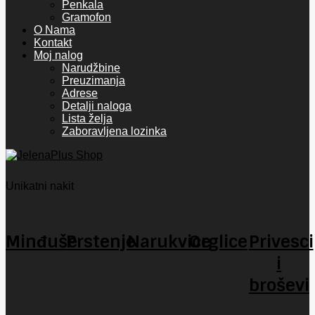
Penkala
Gramofon
O Nama
Kontakt
Moj nalog
Narudžbine
Preuzimanja
Adrese
Detalji naloga
Lista želja
Zaboravljena lozinka
Unikatni nakit
Minđuše
Prstenje
Narukvice
Orglice
Privesci
i
broševi