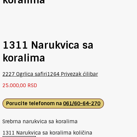
1311 Narukvica sa
koralima
2227 Ogrlica safiri
1264 Privezak ćilibar
25.000,00
RSD
Porucite telefonom na
061/60-64-270
Srebrna narukvica sa koralima
1311 Narukvica sa koralima količina