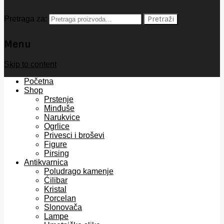
Pretraga za:
Pretraži
Menu
Skip to content
Početna
Shop
Prstenje
Minđuše
Narukvice
Ogrlice
Privesci i broševi
Figure
Pirsing
Antikvarnica
Poludrago kamenje
Ćilibar
Kristal
Porcelan
Slonovača
Lampe