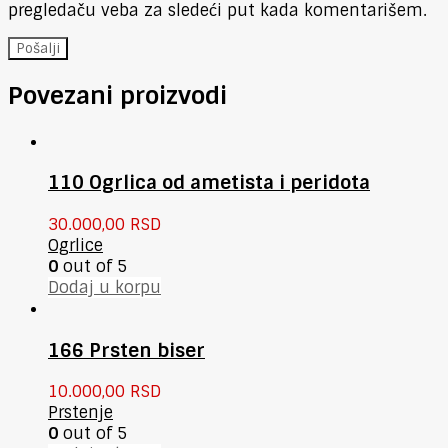
pregledaču veba za sledeći put kada komentarišem.
Povezani proizvodi
110 Ogrlica od ametista i peridota
30.000,00
RSD
Ogrlice
0
out of 5
Dodaj u korpu
166 Prsten biser
10.000,00
RSD
Prstenje
0
out of 5