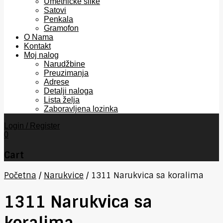
Umetničke slike
Satovi
Penkala
Gramofon
O Nama
Kontakt
Moj nalog
Narudžbine
Preuzimanja
Adrese
Detalji naloga
Lista želja
Zaboravljena lozinka
Login / Register
0
Cart
Početna
/
Narukvice
/
1311 Narukvica sa koralima
1311 Narukvica sa
koralima