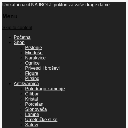
Unikatni nakit NAJBOLJI poklon za vaše drage dame
Menu
Skip to content
Početna
Shop
Prstenje
Minđuše
Narukvice
Ogrlice
Privesci i broševi
Figure
Pirsing
Antikvarnica
Poludrago kamenje
Ćilibar
Kristal
Porcelan
Slonovača
Lampe
Umetničke slike
Satovi