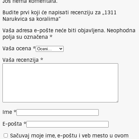
Još nema komentara.
Budite prvi koji će napisati recenziju za „1311
Narukvica sa koralima“
Vaša adresa e-pošte neće biti objavljena.
Neophodna
polja su označena
*
Vaša ocena
*
Vaša recenzija
*
Ime
*
E-pošta
*
Sačuvaj moje ime, e-poštu i veb mesto u ovom