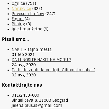
Ogrlice
(751)
Narukvice
(328)
Privesci i broševi
(247)
Figure
(4)
Pirsing
(3)
Igle i manžetne
(9)
Pisali smo…
NAKIT – tajna mesta
01 feb 2021
DA LI NOSITE NAKIT NA MORU ?
24 avg 2020
Da li ste znali da postoji „Ćilibarska soba“?
02 avg 2020
Kontaktirajte nas
011/2439-600
Sinđelićeva 6, 11000 Beograd
jelena.plus.rs@gmail.com