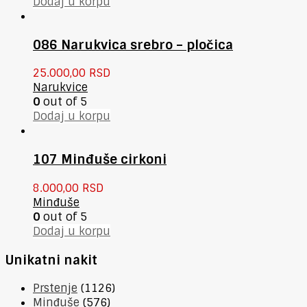
Dodaj u korpu
086 Narukvica srebro – pločica
25.000,00
RSD
Narukvice
0
out of 5
Dodaj u korpu
107 Minđuše cirkoni
8.000,00
RSD
Minđuše
0
out of 5
Dodaj u korpu
Unikatni nakit
Prstenje
(1126)
Minđuše
(576)