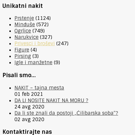
Unikatni nakit
Prstenje
(1124)
Minđuše
(572)
Ogrlice
(749)
Narukvice
(327)
Privesci i broševi
(247)
Figure
(4)
Pirsing
(3)
Igle i manžetne
(9)
Pisali smo…
NAKIT – tajna mesta
01 feb 2021
DA LI NOSITE NAKIT NA MORU ?
24 avg 2020
Da li ste znali da postoji „Ćilibarska soba“?
02 avg 2020
Kontaktirajte nas