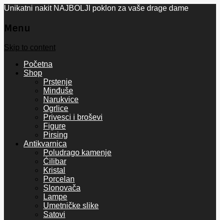
Unikatni nakit NAJBOLJI poklon za vaše drage dame
Menu
Skip to content
Početna
Shop
Prstenje
Minđuše
Narukvice
Ogrlice
Privesci i broševi
Figure
Pirsing
Antikvarnica
Poludrago kamenje
Ćilibar
Kristal
Porcelan
Slonovača
Lampe
Umetničke slike
Satovi