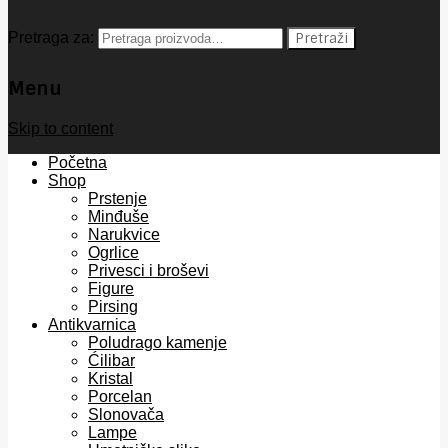
Pretraga za:
Pretraži
Menu
Skip to content
Početna
Shop
Prstenje
Minđuše
Narukvice
Ogrlice
Privesci i broševi
Figure
Pirsing
Antikvarnica
Poludrago kamenje
Ćilibar
Kristal
Porcelan
Slonovača
Lampe