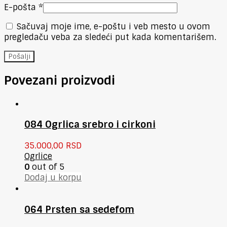
E-pošta
*
Sačuvaj moje ime, e-poštu i veb mesto u ovom
pregledaču veba za sledeći put kada komentarišem.
Povezani proizvodi
084 Ogrlica srebro i cirkoni
35.000,00
RSD
Ogrlice
0
out of 5
Dodaj u korpu
064 Prsten sa sedefom