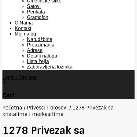
Umetničke slike
Satovi
Penkala
Gramofon
O Nama
Kontakt
Moj nalog
Narudžbine
Preuzimanja
Adrese
Detalji naloga
Lista želja
Zaboravljena lozinka
Login / Register
0
Cart
Početna
/
Privesci i broševi
/
1278 Privezak sa
kristalima i merkasitima
1278 Privezak sa