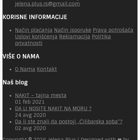
jelena.plus.rs@gmail.com
KORISNE INFORMACIJE
Način plaćanja
Način isporuke
Prava potrošača
Uslovi korišćenja
Reklamacija
Politika
privatnosti
VIŠE O NAMA
O Nama
Kontakt
Naš blog
NAKIT – tajna mesta
01 feb 2021
DA LI NOSITE NAKIT NA MORU ?
24 avg 2020
Da li ste znali da postoji „Ćilibarska soba“?
02 avg 2020
Copyright © 2026
Jelena Plus | Designed with ❤ by