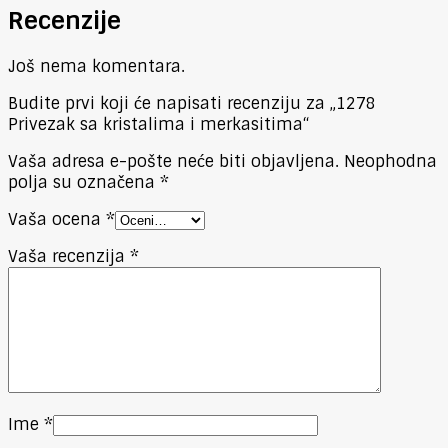
Recenzije
Još nema komentara.
Budite prvi koji će napisati recenziju za „1278
Privezak sa kristalima i merkasitima“
Vaša adresa e-pošte neće biti objavljena.
Neophodna
polja su označena
*
Vaša ocena
*
Vaša recenzija
*
Ime
*