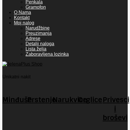
Penkala
Gramofon
O Nama
Kontakt
Moj nalog
Narudžbine
Preuzimanja
Adrese
Detalji naloga
Lista želja
Zaboravljena lozinka
Unikatni nakit
Minđuše
Prstenje
Narukvice
Orglice
Privesci
i
broševi