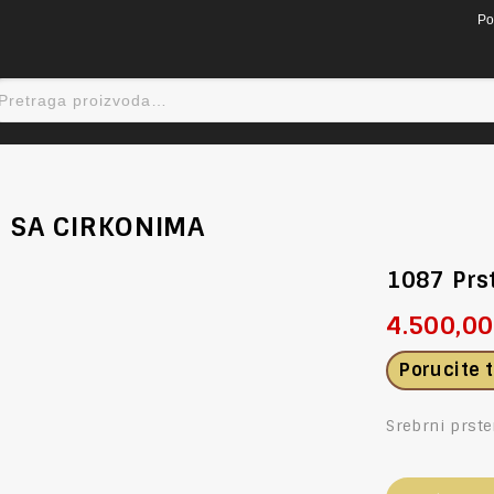
Po
 SA CIRKONIMA
1087 Prs
4.500,0
Porucite 
Srebrni prst