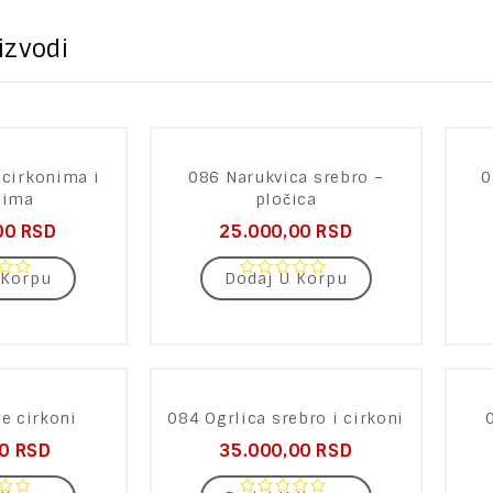
izvodi
 cirkonima i
086 Narukvica srebro –
0
lima
pločica
00
RSD
25.000,00
RSD
 Korpu
Dodaj U Korpu
0
out
of
5
e cirkoni
084 Ogrlica srebro i cirkoni
00
RSD
35.000,00
RSD