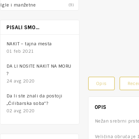
Igle i manžetne
(9)
PISALI SMO…
NAKIT – tajna mesta
01 feb 2021
DA LI NOSITE NAKIT NA MORU
?
24 avg 2020
Opis
Recen
Da li ste znali da postoji
„Ćilibarska soba“?
OPIS
02 avg 2020
Nežan srebrni prste
Veličina obruča je 