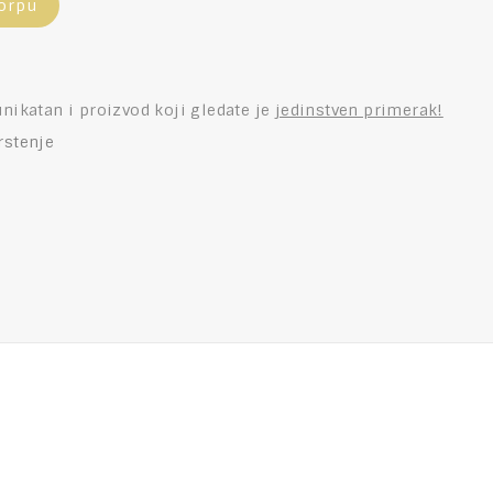
orpu
unikatan i proizvod koji gledate je
jedinstven primerak!
rstenje