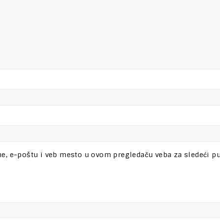
e, e-poštu i veb mesto u ovom pregledaču veba za sledeći p