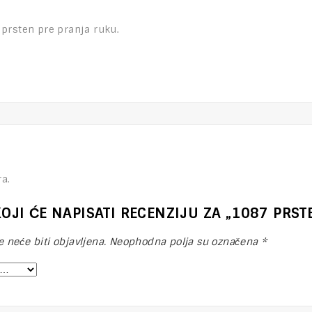
 prsten pre pranja ruku.
a.
KOJI ĆE NAPISATI RECENZIJU ZA „1087 PRS
 neće biti objavljena.
Neophodna polja su označena
*