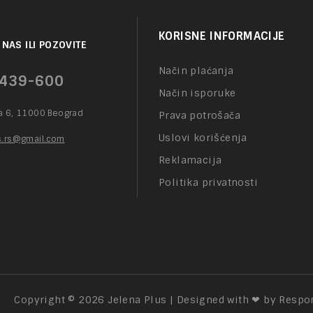
KORISNE INFORMACIJE
 NAS ILI POZOVITE
Način plaćanja
439-600
Način isporuke
va 6, 11000 Beograd
Prava potrošača
Uslovi korišćenja
us.rs@gmail.com
Reklamacija
Politika privatnosti
Copyright © 2026
Jelena Plus | Designed with ❤ by Respo