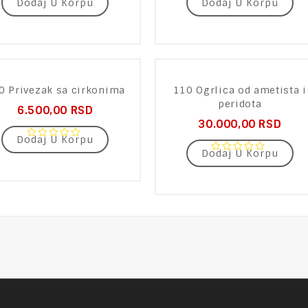
Dodaj U Korpu
Dodaj U Korpu
0
0
out
out
of
of
5
5
0 Privezak sa cirkonima
110 Ogrlica od ametista i
peridota
6.500,00
RSD
30.000,00
RSD
Dodaj U Korpu
0
Dodaj U Korpu
out
0
of
out
5
of
5