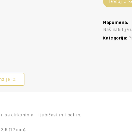
Dodaj U K
Napomena:
Naš nakit je 
Kategorija:
P
zije (0)
n sa cirkonima – ljubičastim i belim.
13,5 (17mm).