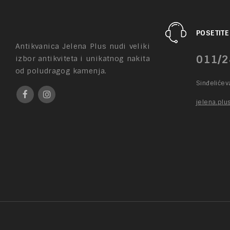
POSETITE
Antikvanica Jelena Plus nudi veliki
011/2
izbor antikviteta i unikatnog nakita
od poludragog kamenja.
Sinđeliće
jelena.pl