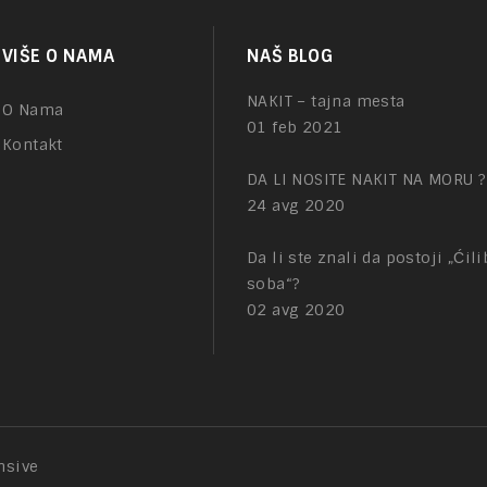
VIŠE O NAMA
NAŠ BLOG
NAKIT – tajna mesta
O Nama
01 feb 2021
Kontakt
DA LI NOSITE NAKIT NA MORU ?
24 avg 2020
Da li ste znali da postoji „Ćil
soba“?
02 avg 2020
nsive