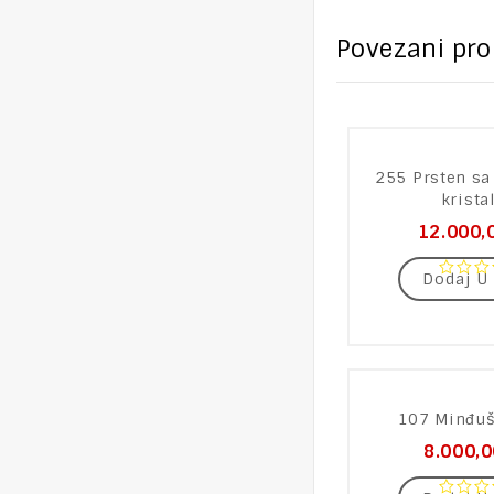
Povezani pro
255 Prsten sa
krista
12.000,
Dodaj U
0
out
of
5
107 Minđuš
8.000,