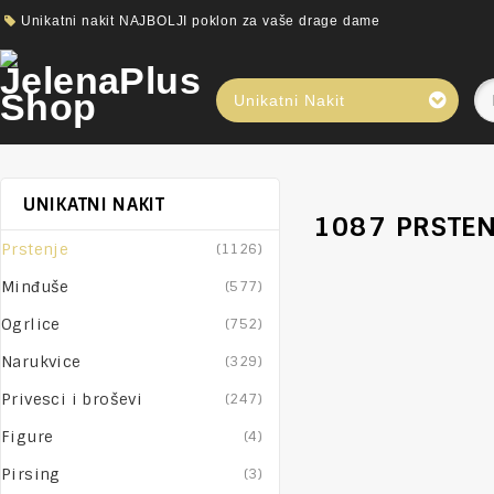
Unikatni nakit NAJBOLJI poklon za vaše drage dame
Unikatni Nakit
UNIKATNI NAKIT
1087 PRSTEN
Prstenje
(1126)
Minđuše
(577)
Ogrlice
(752)
Narukvice
(329)
Privesci i broševi
(247)
Figure
(4)
Pirsing
(3)