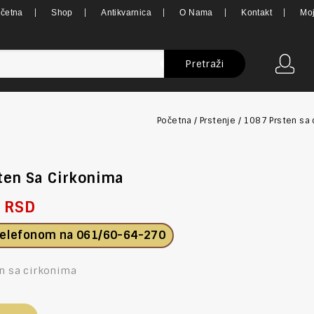
četna
Shop
Antikvarnica
O Nama
Kontakt
Moj
Pretraži
Početna
/
Prstenje
/
1087 Prsten sa 
ten Sa Cirkonima
0
RSD
telefonom na
061/60-64-270
en sa cirkonima