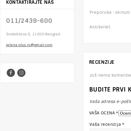
KONTAKTIRAJTE NAS
Preporuka : skinuti
011/2439-600
Antikvitet.
Sinđelićeva 6, 11000 Beograd
jelena.plus.rs@gmail.com
RECENZIJE
Još nema komentar
BUDITE PRVI 
Vaša adresa e-pošte
VAŠA OCENA
*
Vaša recenzija
*