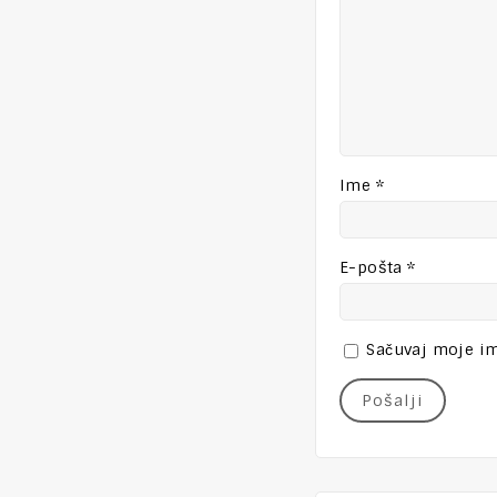
Ime
*
E-pošta
*
Sačuvaj moje im