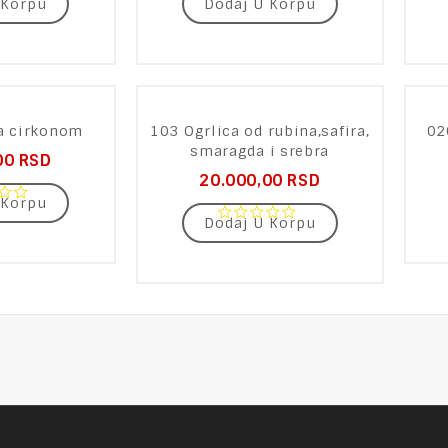
 Korpu
Dodaj U Korpu
0
out
of
5
a cirkonom
103 Ogrlica od rubina,safira,
02
smaragda i srebra
00
RSD
20.000,00
RSD
 Korpu
Dodaj U Korpu
0
out
of
5