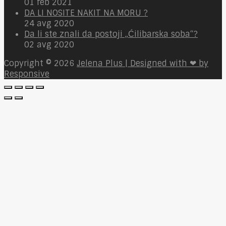
01 feb 2021
DA LI NOSITE NAKIT NA MORU ?
24 avg 2020
Da li ste znali da postoji „Ćilibarska soba“?
02 avg 2020
Copyright © 2026
Jelena Plus | Designed with ❤ by
Responsive