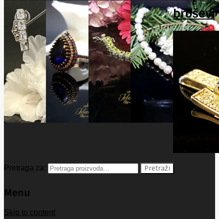
broševi
Pretraga za:
Pretraži
Menu
Skip to content