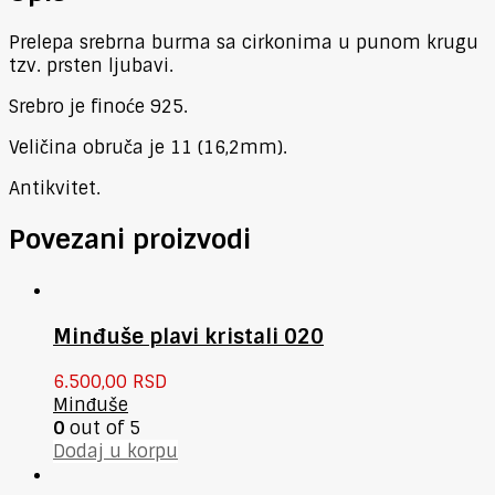
Prelepa srebrna burma sa cirkonima u punom krugu
tzv. prsten ljubavi.
Srebro je finoće 925.
Veličina obruča je 11 (16,2mm).
Antikvitet.
Povezani proizvodi
Minđuše plavi kristali 020
6.500,00
RSD
Minđuše
0
out of 5
Dodaj u korpu