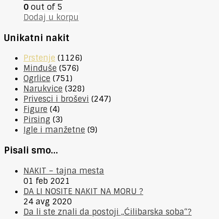
0
out of 5
Dodaj u korpu
Unikatni nakit
Prstenje
(1126)
Minđuše
(576)
Ogrlice
(751)
Narukvice
(328)
Privesci i broševi
(247)
Figure
(4)
Pirsing
(3)
Igle i manžetne
(9)
Pisali smo…
NAKIT – tajna mesta
01 feb 2021
DA LI NOSITE NAKIT NA MORU ?
24 avg 2020
Da li ste znali da postoji „Ćilibarska soba“?