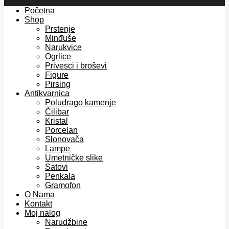
Početna
Shop
Prstenje
Minđuše
Narukvice
Ogrlice
Privesci i broševi
Figure
Pirsing
Antikvarnica
Poludrago kamenje
Ćilibar
Kristal
Porcelan
Slonovača
Lampe
Umetničke slike
Satovi
Penkala
Gramofon
O Nama
Kontakt
Moj nalog
Narudžbine