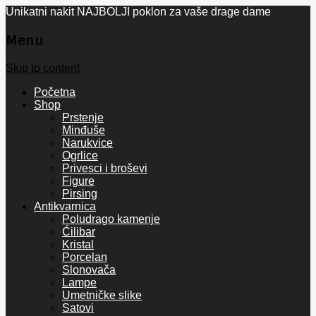
Unikatni nakit NAJBOLJI poklon za vaše drage dame
Menu
Skip to content
Početna
Shop
Prstenje
Minđuše
Narukvice
Ogrlice
Privesci i broševi
Figure
Pirsing
Antikvarnica
Poludrago kamenje
Ćilibar
Kristal
Porcelan
Slonovača
Lampe
Umetničke slike
Satovi