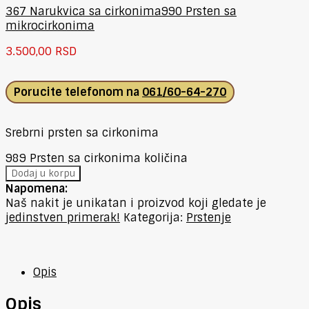
367 Narukvica sa cirkonima
990 Prsten sa
mikrocirkonima
3.500,00
RSD
Porucite telefonom na
061/60-64-270
Srebrni prsten sa cirkonima
989 Prsten sa cirkonima količina
Dodaj u korpu
Napomena:
Naš nakit je unikatan i proizvod koji gledate je
jedinstven primerak!
Kategorija:
Prstenje
Opis
Opis