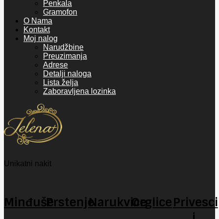
Penkala
Gramofon
O Nama
Kontakt
Moj nalog
Narudžbine
Preuzimanja
Adrese
Detalji naloga
Lista želja
Zaboravljena lozinka
Unikatni nakit
Minđuše
Prstenje
Narukvice
Orglice
Privesci
i