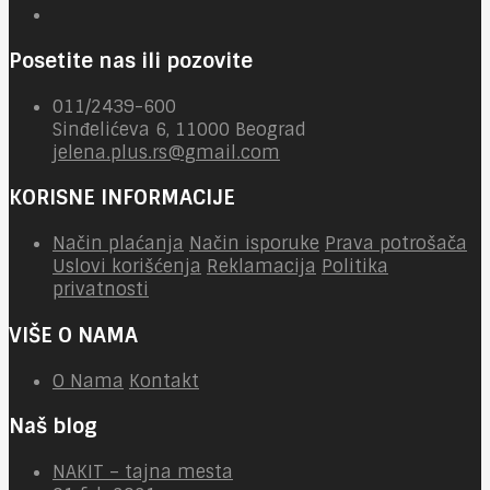
Posetite nas ili pozovite
011/2439-600
Sinđelićeva 6, 11000 Beograd
jelena.plus.rs@gmail.com
KORISNE INFORMACIJE
Način plaćanja
Način isporuke
Prava potrošača
Uslovi korišćenja
Reklamacija
Politika
privatnosti
VIŠE O NAMA
O Nama
Kontakt
Naš blog
NAKIT – tajna mesta