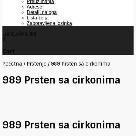
Preuzimanja
Adrese
Detalji naloga
Lista želja
Zaboravljena lozinka
Login / Register
0
Cart
Početna
/
Prstenje
/
989 Prsten sa cirkonima
989 Prsten sa cirkonima
989 Prsten sa cirkonima