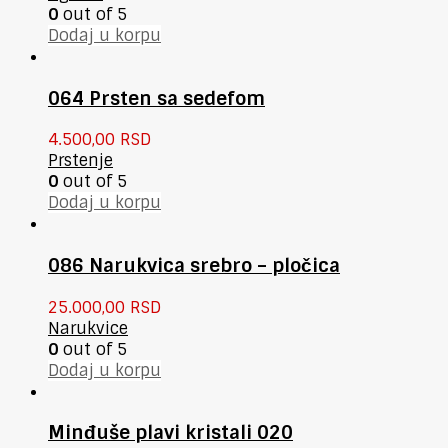
0
out of 5
Dodaj u korpu
064 Prsten sa sedefom
4.500,00
RSD
Prstenje
0
out of 5
Dodaj u korpu
086 Narukvica srebro – pločica
25.000,00
RSD
Narukvice
0
out of 5
Dodaj u korpu
Minđuše plavi kristali 020