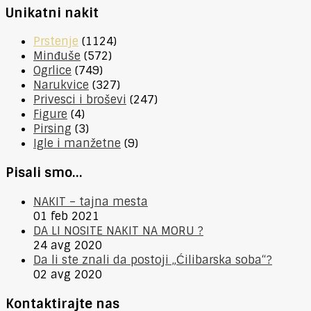
Unikatni nakit
Prstenje
(1124)
Minđuše
(572)
Ogrlice
(749)
Narukvice
(327)
Privesci i broševi
(247)
Figure
(4)
Pirsing
(3)
Igle i manžetne
(9)
Pisali smo…
NAKIT – tajna mesta
01 feb 2021
DA LI NOSITE NAKIT NA MORU ?
24 avg 2020
Da li ste znali da postoji „Ćilibarska soba“?
02 avg 2020
Kontaktirajte nas