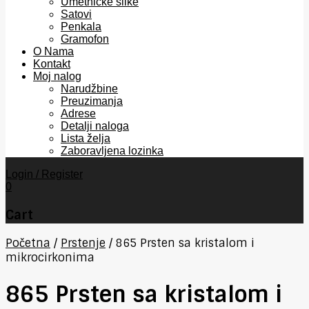
Umetničke slike
Satovi
Penkala
Gramofon
O Nama
Kontakt
Moj nalog
Narudžbine
Preuzimanja
Adrese
Detalji naloga
Lista želja
Zaboravljena lozinka
Login / Register
0
Cart
Početna
/
Prstenje
/
865 Prsten sa kristalom i
mikrocirkonima
865 Prsten sa kristalom i