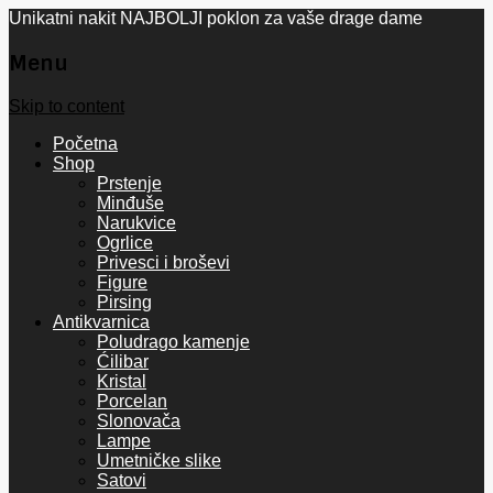
Unikatni nakit NAJBOLJI poklon za vaše drage dame
Menu
Skip to content
Početna
Shop
Prstenje
Minđuše
Narukvice
Ogrlice
Privesci i broševi
Figure
Pirsing
Antikvarnica
Poludrago kamenje
Ćilibar
Kristal
Porcelan
Slonovača
Lampe
Umetničke slike
Satovi