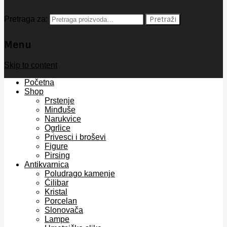
Pretraga za:
Pretraži
Menu
Skip to content
Početna
Shop
Prstenje
Minđuše
Narukvice
Ogrlice
Privesci i broševi
Figure
Pirsing
Antikvarnica
Poludrago kamenje
Ćilibar
Kristal
Porcelan
Slonovača
Lampe