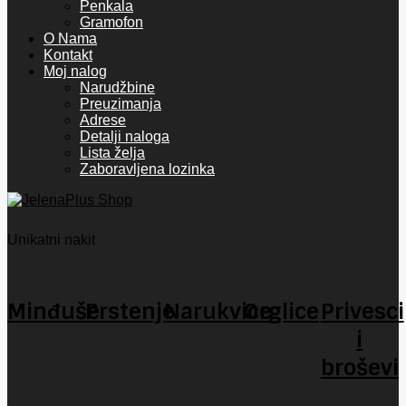
Penkala
Gramofon
O Nama
Kontakt
Moj nalog
Narudžbine
Preuzimanja
Adrese
Detalji naloga
Lista želja
Zaboravljena lozinka
Unikatni nakit
Minđuše
Prstenje
Narukvice
Orglice
Privesci
i
broševi