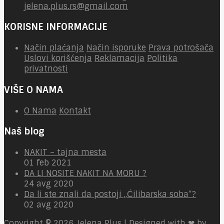
jelena.plus.rs@gmail.com
KORISNE INFORMACIJE
Način plaćanja
Način isporuke
Prava potrošača
Uslovi korišćenja
Reklamacija
Politika
privatnosti
VIŠE O NAMA
O Nama
Kontakt
Naš blog
NAKIT – tajna mesta
01 feb 2021
DA LI NOSITE NAKIT NA MORU ?
24 avg 2020
Da li ste znali da postoji „Ćilibarska soba“?
02 avg 2020
Copyright © 2026
Jelena Plus | Designed with ❤ by