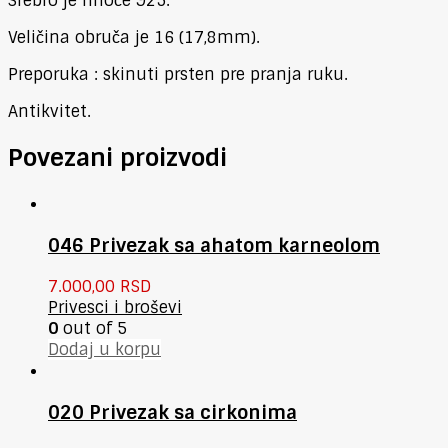
Srebro je finoće 925.
Veličina obruča je 16 (17,8mm).
Preporuka : skinuti prsten pre pranja ruku.
Antikvitet.
Povezani proizvodi
046 Privezak sa ahatom karneolom
7.000,00
RSD
Privesci i broševi
0
out of 5
Dodaj u korpu
020 Privezak sa cirkonima