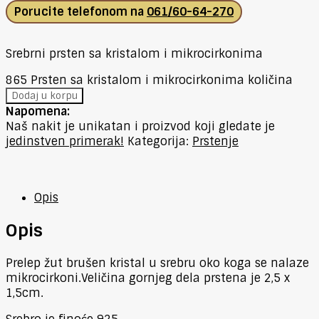
Porucite telefonom na
061/60-64-270
Srebrni prsten sa kristalom i mikrocirkonima
865 Prsten sa kristalom i mikrocirkonima količina
Dodaj u korpu
Napomena:
Naš nakit je unikatan i proizvod koji gledate je
jedinstven primerak!
Kategorija:
Prstenje
Opis
Opis
Prelep žut brušen kristal u srebru oko koga se nalaze
mikrocirkoni.Veličina gornjeg dela prstena je 2,5 x
1,5cm.