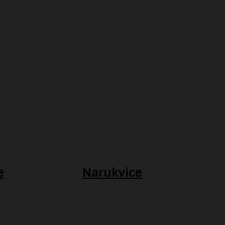
e
Narukvice