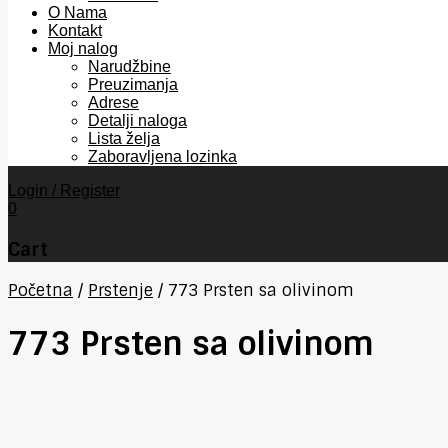
O Nama
Kontakt
Moj nalog
Narudžbine
Preuzimanja
Adrese
Detalji naloga
Lista želja
Zaboravljena lozinka
Login / Register
0
Cart
Početna
/
Prstenje
/
773 Prsten sa olivinom
773 Prsten sa olivinom