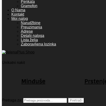
Penkala
Gramofon
O Nama
Kontakt
Moj nalog
Narudžbine
Preuzimanja
Adrese
Detalji naloga
Lista želja
Zaboravljena lozinka
Unikatni nakit
Minđuše
Prstenj
Pretraga za:
Pretraži