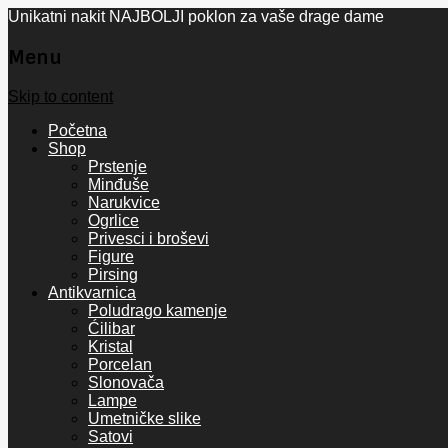
Unikatni nakit NAJBOLJI poklon za vaše drage dame
Menu
Skip to content
Početna
Shop
Prstenje
Minđuše
Narukvice
Ogrlice
Privesci i broševi
Figure
Pirsing
Antikvarnica
Poludrago kamenje
Ćilibar
Kristal
Porcelan
Slonovača
Lampe
Umetničke slike
Satovi