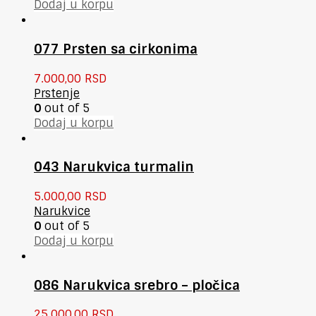
Dodaj u korpu
077 Prsten sa cirkonima
7.000,00
RSD
Prstenje
0
out of 5
Dodaj u korpu
043 Narukvica turmalin
5.000,00
RSD
Narukvice
0
out of 5
Dodaj u korpu
086 Narukvica srebro – pločica
25.000,00
RSD