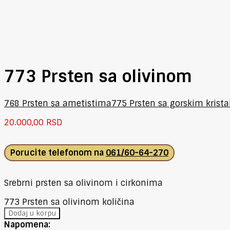
773 Prsten sa olivinom
768 Prsten sa ametistima
775 Prsten sa gorskim krist
20.000,00
RSD
Porucite telefonom na
061/60-64-270
Srebrni prsten sa olivinom i cirkonima
773 Prsten sa olivinom količina
Dodaj u korpu
Napomena: