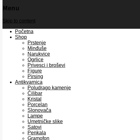
Menu
Skip to content
Početna
Shop
Prstenje
Minđuše
Narukvice
Ogrlice
Privesci i broševi
Figure
Pirsing
Antikvarnica
Poludrago kamenje
Ćilibar
Kristal
Porcelan
Slonovača
Lampe
Umetničke slike
Satovi
Penkala
Gramofon