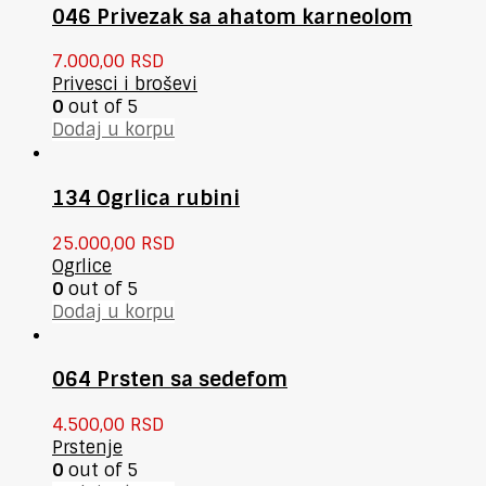
046 Privezak sa ahatom karneolom
7.000,00
RSD
Privesci i broševi
0
out of 5
Dodaj u korpu
134 Ogrlica rubini
25.000,00
RSD
Ogrlice
0
out of 5
Dodaj u korpu
064 Prsten sa sedefom
4.500,00
RSD
Prstenje
0
out of 5