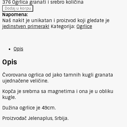
376 Ogrlica granati i srebro količina
Dodaj u korpu
Napomena:
Naš nakit je unikatan i proizvod koji gledate je
jedinstven primerak!
Kategorija:
Ogrlice
Opis
Opis
Čvorovana ogrlica od jako tamnih kugli granata
ujednačene veličine.
Kopča je srebrna sa magnetima i ona je u obliku
kugle.
Dužina ogrlice je 49cm.
Proizvođač Jelenaplus, Srbija.