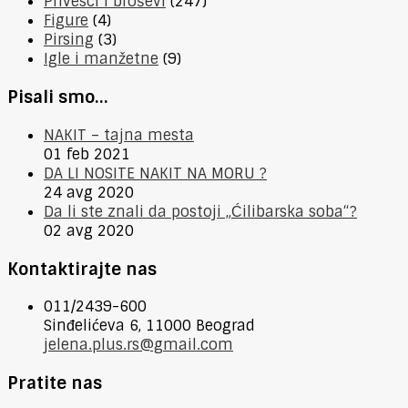
Privesci i broševi
(247)
Figure
(4)
Pirsing
(3)
Igle i manžetne
(9)
Pisali smo…
NAKIT – tajna mesta
01 feb 2021
DA LI NOSITE NAKIT NA MORU ?
24 avg 2020
Da li ste znali da postoji „Ćilibarska soba“?
02 avg 2020
Kontaktirajte nas
011/2439-600
Sinđelićeva 6, 11000 Beograd
jelena.plus.rs@gmail.com
Pratite nas