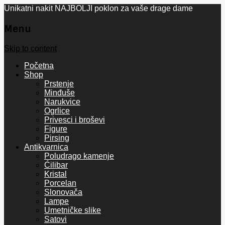
Unikatni nakit NAJBOLJI poklon za vaše drage dame
Menu
Skip to content
Početna
Shop
Prstenje
Minđuše
Narukvice
Ogrlice
Privesci i broševi
Figure
Pirsing
Antikvarnica
Poludrago kamenje
Ćilibar
Kristal
Porcelan
Slonovača
Lampe
Umetničke slike
Satovi