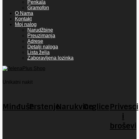
Penkala
Gramofon
O Nama
Kontakt
Moj nalog
Narudžbine
Preuzimanja
Adrese
Detalji naloga
Lista želja
Zaboravljena lozinka
Unikatni nakit
Minđuše
Prstenje
Narukvice
Orglice
Privesci
i
broševi