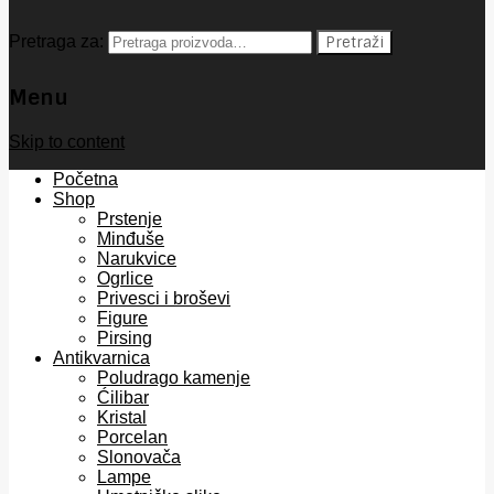
Pretraga za:
Pretraži
Menu
Skip to content
Početna
Shop
Prstenje
Minđuše
Narukvice
Ogrlice
Privesci i broševi
Figure
Pirsing
Antikvarnica
Poludrago kamenje
Ćilibar
Kristal
Porcelan
Slonovača
Lampe