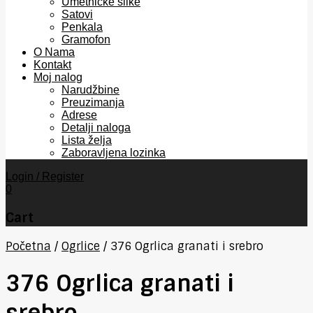
Umetničke slike
Satovi
Penkala
Gramofon
O Nama
Kontakt
Moj nalog
Narudžbine
Preuzimanja
Adrese
Detalji naloga
Lista želja
Zaboravljena lozinka
Login / Register
0
Cart
Početna
/
Ogrlice
/
376 Ogrlica granati i srebro
376 Ogrlica granati i
srebro