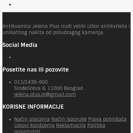
Antikvanica Jelena Plus nudi veliki izbor antikviteta i
unikatnog nakita od poludragog kamenja.
Social Media
Posetite nas ili pozovite
011/2439-600
Sinđelićeva 6, 11000 Beograd
jelena.plus.rs@gmail.com
KORISNE INFORMACIJE
Način plaćanja
Način isporuke
Prava potrošača
Uslovi korišćenja
Reklamacija
Politika
privatnosti