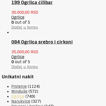
199 Ogrlica ćilibar
30.000,00
RSD
Ogrlice
0
out of 5
Dodaj u korpu
084 Ogrlica srebro i cirkoni
35.000,00
RSD
Ogrlice
0
out of 5
Dodaj u korpu
Unikatni nakit
Prstenje
(1124)
Minđuše
(572)
Ogrlice
(749)
Narukvice
(327)