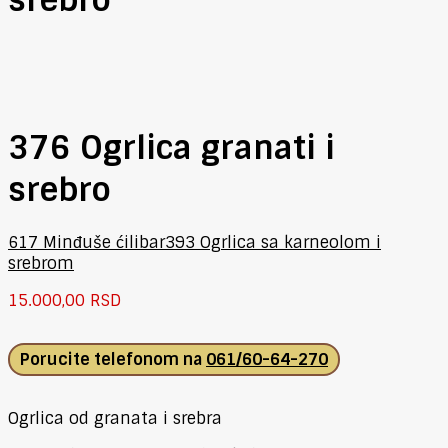
376 Ogrlica granati i
srebro
617 Minđuše ćilibar
393 Ogrlica sa karneolom i
srebrom
15.000,00
RSD
Porucite telefonom na
061/60-64-270
Ogrlica od granata i srebra