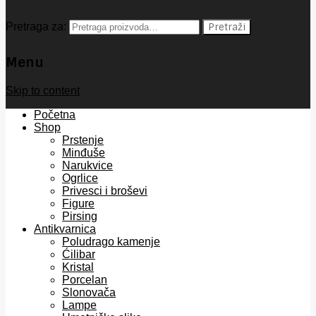
Pretraga za:
Pretraži
Menu
Skip to content
Početna
Shop
Prstenje
Minđuše
Narukvice
Ogrlice
Privesci i broševi
Figure
Pirsing
Antikvarnica
Poludrago kamenje
Ćilibar
Kristal
Porcelan
Slonovača
Lampe