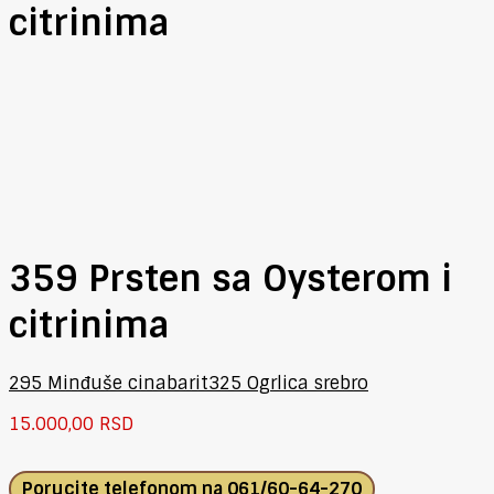
citrinima
359 Prsten sa Oysterom i
citrinima
295 Minđuše cinabarit
325 Ogrlica srebro
15.000,00
RSD
Porucite telefonom na
061/60-64-270