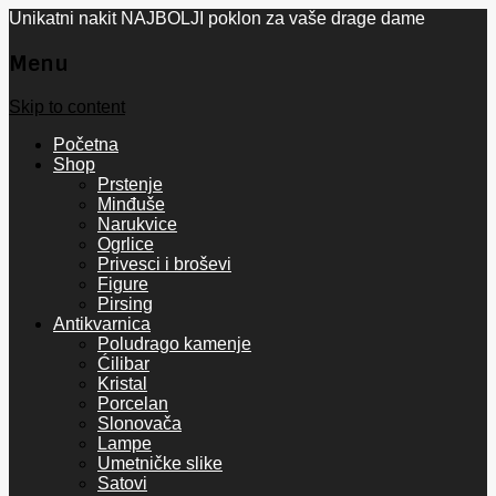
Unikatni nakit NAJBOLJI poklon za vaše drage dame
Menu
Skip to content
Početna
Shop
Prstenje
Minđuše
Narukvice
Ogrlice
Privesci i broševi
Figure
Pirsing
Antikvarnica
Poludrago kamenje
Ćilibar
Kristal
Porcelan
Slonovača
Lampe
Umetničke slike
Satovi