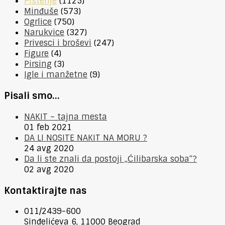
Prstenje
(1125)
Minđuše
(573)
Ogrlice
(750)
Narukvice
(327)
Privesci i broševi
(247)
Figure
(4)
Pirsing
(3)
Igle i manžetne
(9)
Pisali smo…
NAKIT – tajna mesta
01 feb 2021
DA LI NOSITE NAKIT NA MORU ?
24 avg 2020
Da li ste znali da postoji „Ćilibarska soba“?
02 avg 2020
Kontaktirajte nas
011/2439-600
Sinđelićeva 6, 11000 Beograd