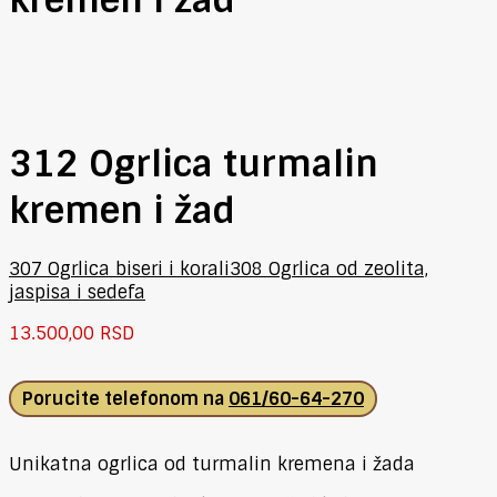
312 Ogrlica turmalin
kremen i žad
307 Ogrlica biseri i korali
308 Ogrlica od zeolita,
jaspisa i sedefa
13.500,00
RSD
Porucite telefonom na
061/60-64-270
Unikatna ogrlica od turmalin kremena i žada