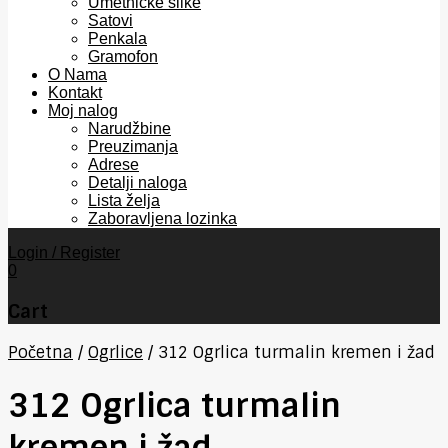
Umetničke slike
Satovi
Penkala
Gramofon
O Nama
Kontakt
Moj nalog
Narudžbine
Preuzimanja
Adrese
Detalji naloga
Lista želja
Zaboravljena lozinka
Login / Register
0
Cart
Početna
/
Ogrlice
/
312 Ogrlica turmalin kremen i žad
312 Ogrlica turmalin
kremen i žad