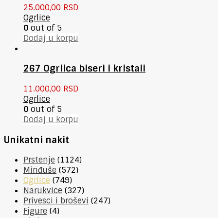
25.000,00
RSD
Ogrlice
0
out of 5
Dodaj u korpu
267 Ogrlica biseri i kristali
11.000,00
RSD
Ogrlice
0
out of 5
Dodaj u korpu
Unikatni nakit
Prstenje
(1124)
Minđuše
(572)
Ogrlice
(749)
Narukvice
(327)
Privesci i broševi
(247)
Figure
(4)