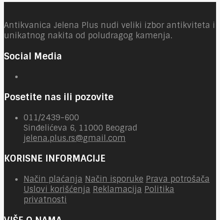
Antikvanica Jelena Plus nudi veliki izbor antikviteta i
unikatnog nakita od poludragog kamenja.
Social Media
Posetite nas ili pozovite
011/2439-600
Sinđelićeva 6, 11000 Beograd
jelena.plus.rs@gmail.com
KORISNE INFORMACIJE
Način plaćanja
Način isporuke
Prava potrošača
Uslovi korišćenja
Reklamacija
Politika
privatnosti