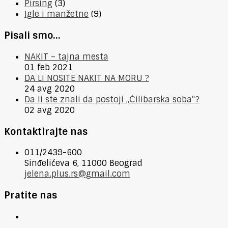
Pirsing
(3)
Igle i manžetne
(9)
Pisali smo…
NAKIT – tajna mesta
01 feb 2021
DA LI NOSITE NAKIT NA MORU ?
24 avg 2020
Da li ste znali da postoji „Ćilibarska soba“?
02 avg 2020
Kontaktirajte nas
011/2439-600
Sinđelićeva 6, 11000 Beograd
jelena.plus.rs@gmail.com
Pratite nas