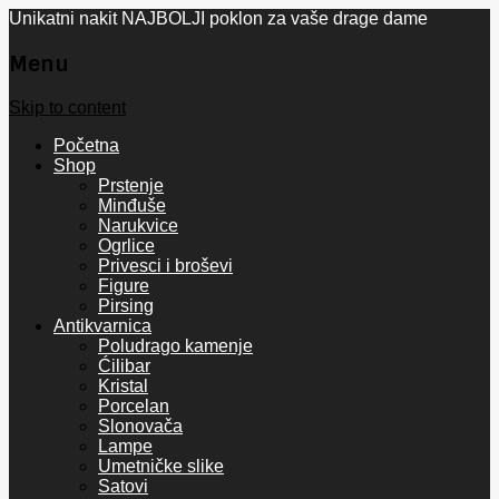
Unikatni nakit NAJBOLJI poklon za vaše drage dame
Menu
Skip to content
Početna
Shop
Prstenje
Minđuše
Narukvice
Ogrlice
Privesci i broševi
Figure
Pirsing
Antikvarnica
Poludrago kamenje
Ćilibar
Kristal
Porcelan
Slonovača
Lampe
Umetničke slike
Satovi