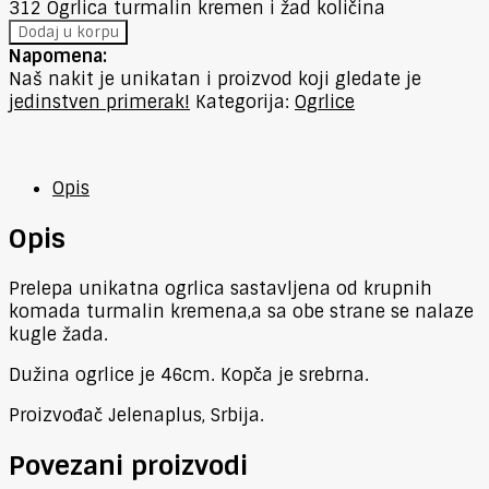
312 Ogrlica turmalin kremen i žad količina
Dodaj u korpu
Napomena:
Naš nakit je unikatan i proizvod koji gledate je
jedinstven primerak!
Kategorija:
Ogrlice
Opis
Opis
Prelepa unikatna ogrlica sastavljena od krupnih
komada turmalin kremena,a sa obe strane se nalaze
kugle žada.
Dužina ogrlice je 46cm. Kopča je srebrna.
Proizvođač Jelenaplus, Srbija.
Povezani proizvodi