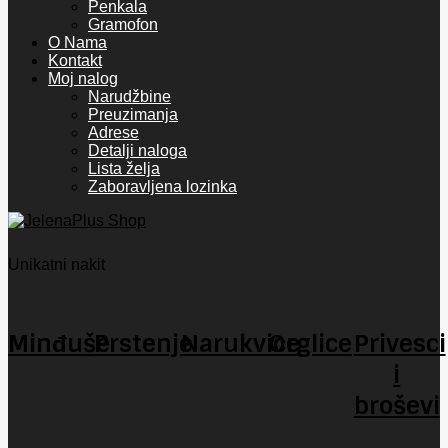
Penkala
Gramofon
O Nama
Kontakt
Moj nalog
Narudžbine
Preuzimanja
Adrese
Detalji naloga
Lista želja
Zaboravljena lozinka
Unikatni nakit
Minđuše
Prstenje
Narukvice
Orglice
Privesci
i
broševi