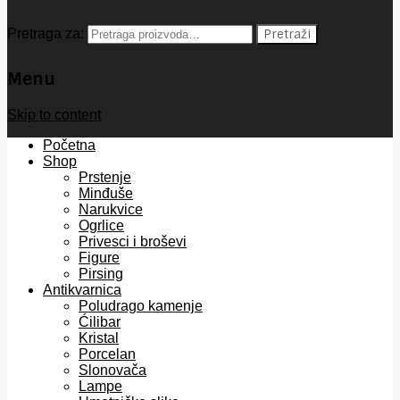
Pretraga za:
Pretraži
Menu
Skip to content
Početna
Shop
Prstenje
Minđuše
Narukvice
Ogrlice
Privesci i broševi
Figure
Pirsing
Antikvarnica
Poludrago kamenje
Ćilibar
Kristal
Porcelan
Slonovača
Lampe